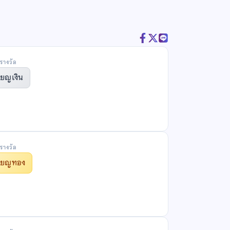
รางวัล
ียญเงิน
รางวัล
รียญทอง