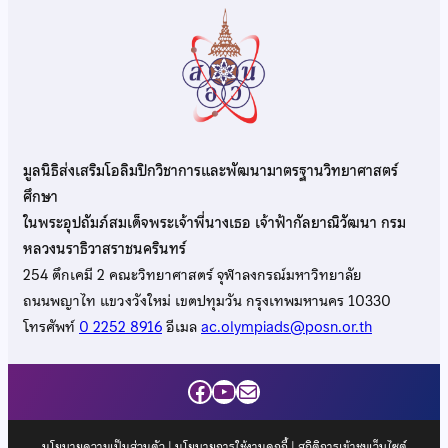
มูลนิธิส่งเสริมโอลิมปิกวิชาการและพัฒนามาตรฐานวิทยาศาสตร์
ศึกษา
ในพระอุปถัมภ์สมเด็จพระเจ้าพี่นางเธอ เจ้าฟ้ากัลยาณิวัฒนา กรม
หลวงนราธิวาสราชนครินทร์
254 ตึกเคมี 2 คณะวิทยาศาสตร์ จุฬาลงกรณ์มหาวิทยาลัย
ถนนพญาไท แขวงวังใหม่ เขตปทุมวัน กรุงเทพมหานคร 10330
โทรศัพท์
0 2252 8916
อีเมล
ac.olympiads@posn.or.th
Facebook
YouTube
Mail
นโยบายความเป็นส่วนตัว
|
นโยบายการใช้งานคุกกี้
| สถิติการเข้าชมเว็บไซต์