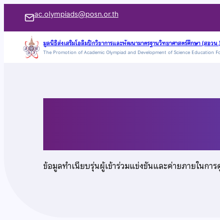
ข้าม
ac.olympiads@posn.or.th
ไป
ยัง
มูลนิธิส่งเสริมโอลิมปิกวิชาการและพัฒนามาตรฐานวิทยาศาสตร์ศึกษา (สอวน.
The Promotion of Academic Olympiad and Development of Science Education F
เนื้อหา
นายสุรพัศ วงค์หาญ
ข้อมูลทำเนียบรุ่นผู้เข้าร่วมแข่งขันและค่ายภายในการ