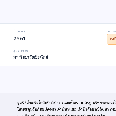
ปี (พ.ศ.)
เหรียญ
2561
เห
ศูนย์ สอวน.
มหาวิทยาลัยเชียงใหม่
มูลนิธิส่งเสริมโอลิมปิกวิชาการและพัฒนามาตรฐานวิทยาศาสตร์
ในพระอุปถัมภ์สมเด็จพระเจ้าพี่นางเธอ เจ้าฟ้ากัลยาณิวัฒนา ก