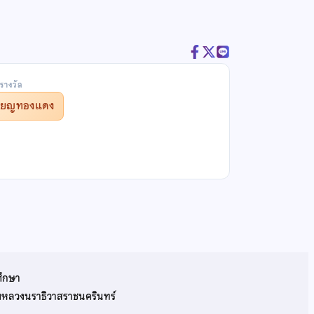
รางวัล
รียญทองแดง
ศึกษา
รมหลวงนราธิวาสราชนครินทร์