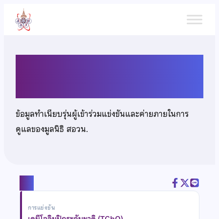
ข้าม
ไป
ยัง
เนื้อหา
นายสุรเสกข์ อุตมวุฒิกำจร
ข้อมูลทำเนียบรุ่นผู้เข้าร่วมแข่งขันและค่ายภายในการ
ดูแลของมูลนิธิ สอวน.
แชร์
การแข่งขัน
เคมีโอลิมปิกระดับชาติ (TChO)