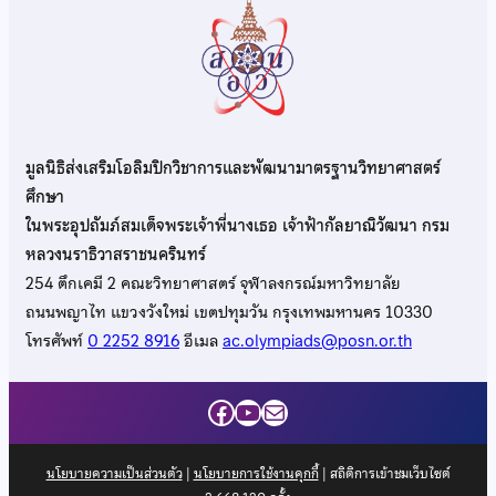
มูลนิธิส่งเสริมโอลิมปิกวิชาการและพัฒนามาตรฐานวิทยาศาสตร์
ศึกษา
ในพระอุปถัมภ์สมเด็จพระเจ้าพี่นางเธอ เจ้าฟ้ากัลยาณิวัฒนา กรม
หลวงนราธิวาสราชนครินทร์
254 ตึกเคมี 2 คณะวิทยาศาสตร์ จุฬาลงกรณ์มหาวิทยาลัย
ถนนพญาไท แขวงวังใหม่ เขตปทุมวัน กรุงเทพมหานคร 10330
โทรศัพท์
0 2252 8916
อีเมล
ac.olympiads@posn.or.th
Facebook
YouTube
Mail
นโยบายความเป็นส่วนตัว
|
นโยบายการใช้งานคุกกี้
| สถิติการเข้าชมเว็บไซต์