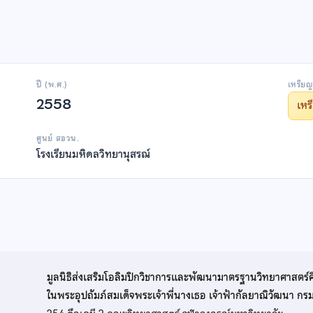
ปี (พ.ศ.)
เหรียญ
2558
เห
ศูนย์ สอวน.
โรงเรียนมหิดลวิทยานุสรณ์
มูลนิธิส่งเสริมโอลิมปิกวิชาการและพัฒนามาตรฐานวิทยาศาสตร์
ในพระอุปถัมภ์สมเด็จพระเจ้าพี่นางเธอ เจ้าฟ้ากัลยาณิวัฒนา ก