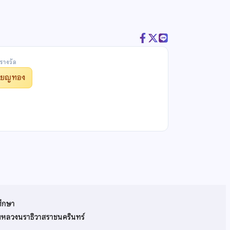
รางวัล
รียญทอง
ศึกษา
รมหลวงนราธิวาสราชนครินทร์