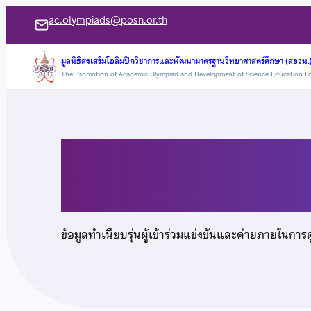
ข้าม
ac.olympiads@posn.or.th
ไป
ยัง
มูลนิธิส่งเสริมโอลิมปิกวิชาการและพัฒนามาตรฐานวิทยาศาสตร์ศึกษา (สอวน.
The Promotion of Academic Olympiad and Development of Science Education F
เนื้อหา
นายศุภวิชญ์ สามชูศรี
ข้อมูลทำเนียบรุ่นผู้เข้าร่วมแข่งขันและค่ายภายในการ