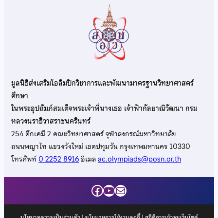
มูลนิธิส่งเสริมโอลิมปิกวิชาการและพัฒนามาตรฐานวิทยาศาสตร์
ศึกษา
ในพระอุปถัมภ์สมเด็จพระเจ้าพี่นางเธอ เจ้าฟ้ากัลยาณิวัฒนา กรม
หลวงนราธิวาสราชนครินทร์
254 ตึกเคมี 2 คณะวิทยาศาสตร์ จุฬาลงกรณ์มหาวิทยาลัย
ถนนพญาไท แขวงวังใหม่ เขตปทุมวัน กรุงเทพมหานคร 10330
โทรศัพท์
0 2252 8916
อีเมล
ac.olympiads@posn.or.th
Facebook
YouTube
Mail
นโยบายความเป็นส่วนตัว
|
นโยบายการใช้งานคุกกี้
| สถิติการเข้าชมเว็บไซต์