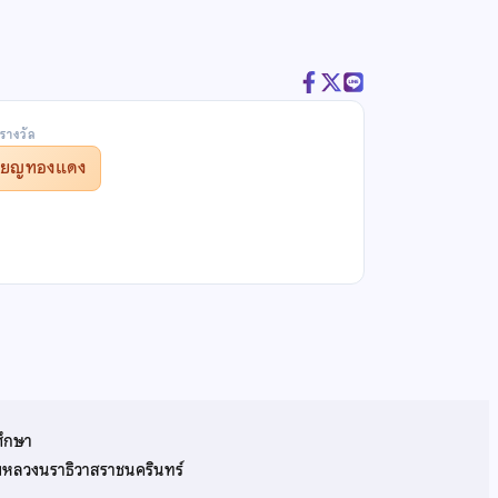
รางวัล
รียญทองแดง
ศึกษา
รมหลวงนราธิวาสราชนครินทร์