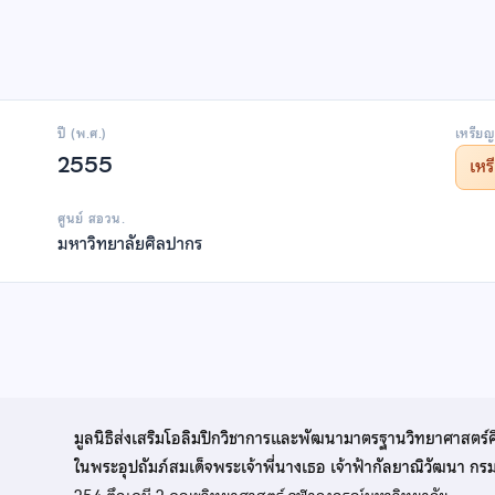
ปี (พ.ศ.)
เหรียญ
2555
เห
ศูนย์ สอวน.
มหาวิทยาลัยศิลปากร
มูลนิธิส่งเสริมโอลิมปิกวิชาการและพัฒนามาตรฐานวิทยาศาสตร์
ในพระอุปถัมภ์สมเด็จพระเจ้าพี่นางเธอ เจ้าฟ้ากัลยาณิวัฒนา ก