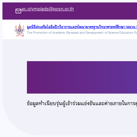
ข้าม
ac.olympiads@posn.or.th
ไป
ยัง
มูลนิธิส่งเสริมโอลิมปิกวิชาการและพัฒนามาตรฐานวิทยาศาสตร์ศึกษา (สอวน.
The Promotion of Academic Olympiad and Development of Science Education F
เนื้อหา
นายสุภสิทธิ์ นาคไร่ขิง
ข้อมูลทำเนียบรุ่นผู้เข้าร่วมแข่งขันและค่ายภายในการ