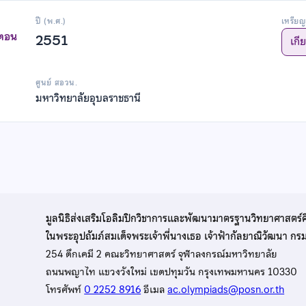
ปี (พ.ศ.)
เหรียญ
าตอน
2551
เกี
ศูนย์ สอวน.
มหาวิทยาลัยอุบลราชธานี
มูลนิธิส่งเสริมโอลิมปิกวิชาการและพัฒนามาตรฐานวิทยาศาสตร์
ในพระอุปถัมภ์สมเด็จพระเจ้าพี่นางเธอ เจ้าฟ้ากัลยาณิวัฒนา ก
254 ตึกเคมี 2 คณะวิทยาศาสตร์ จุฬาลงกรณ์มหาวิทยาลัย
ถนนพญาไท แขวงวังใหม่ เขตปทุมวัน กรุงเทพมหานคร 10330
โทรศัพท์
0 2252 8916
อีเมล
ac.olympiads@posn.or.th