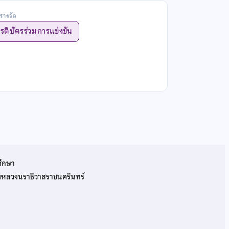
รางวัล
ยรติบัตรร่วมการแข่งขัน
ศึกษา
รมหลวงนราธิวาสราชนครินทร์