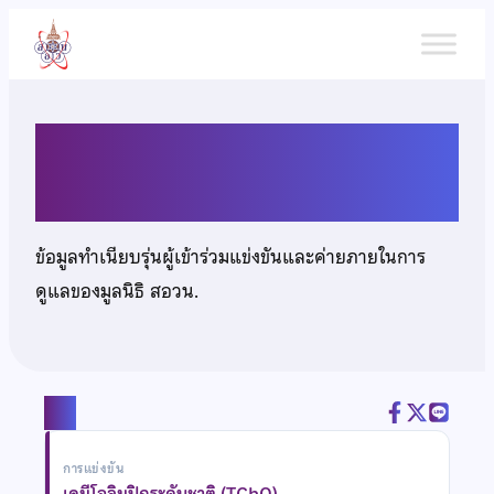
ข้าม
ไป
ยัง
เนื้อหา
นายศุภโชค ชื่นวงศา
ข้อมูลทำเนียบรุ่นผู้เข้าร่วมแข่งขันและค่ายภายในการ
ดูแลของมูลนิธิ สอวน.
แชร์
การแข่งขัน
เคมีโอลิมปิกระดับชาติ (TChO)