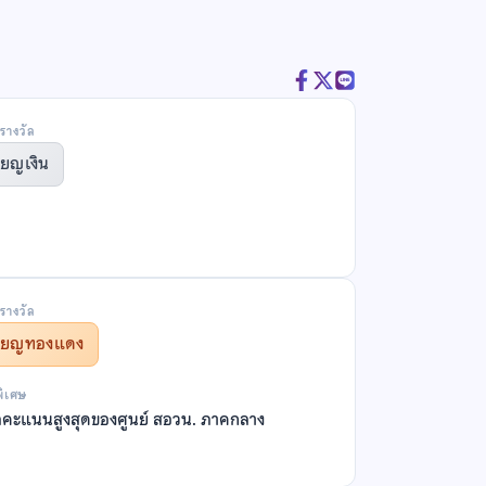
รางวัล
ียญเงิน
รางวัล
รียญทองแดง
พิเศษ
ลคะแนนสูงสุดของศูนย์ สอวน. ภาคกลาง