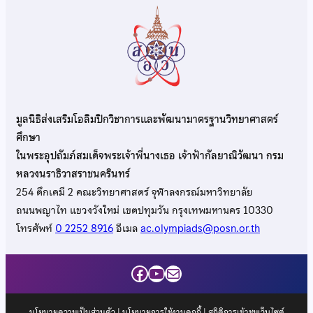
มูลนิธิส่งเสริมโอลิมปิกวิชาการและพัฒนามาตรฐานวิทยาศาสตร์
ศึกษา
ในพระอุปถัมภ์สมเด็จพระเจ้าพี่นางเธอ เจ้าฟ้ากัลยาณิวัฒนา กรม
หลวงนราธิวาสราชนครินทร์
254 ตึกเคมี 2 คณะวิทยาศาสตร์ จุฬาลงกรณ์มหาวิทยาลัย
ถนนพญาไท แขวงวังใหม่ เขตปทุมวัน กรุงเทพมหานคร 10330
โทรศัพท์
0 2252 8916
อีเมล
ac.olympiads@posn.or.th
Facebook
YouTube
Mail
นโยบายความเป็นส่วนตัว
|
นโยบายการใช้งานคุกกี้
| สถิติการเข้าชมเว็บไซต์