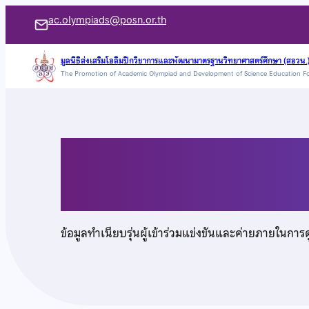
ข้าม
ac.olympiads@posn.or.th
ไป
ยัง
มูลนิธิส่งเสริมโอลิมปิกวิชาการและพัฒนามาตรฐานวิทยาศาสตร์ศึกษา (สอวน.
The Promotion of Academic Olympiad and Development of Science Education F
เนื้อหา
นางสาวสุพิชชา มังคล
ข้อมูลทำเนียบรุ่นผู้เข้าร่วมแข่งขันและค่ายภายในการ