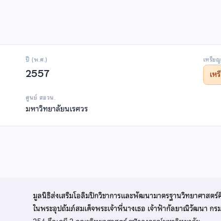
ปี (พ.ศ.)
เหรียญ
2557
เห
ศูนย์ สอวน.
มหาวิทยาลัยนเรศวร
มูลนิธิส่งเสริมโอลิมปิกวิชาการและพัฒนามาตรฐานวิทยาศาสตร์
ในพระอุปถัมภ์สมเด็จพระเจ้าพี่นางเธอ เจ้าฟ้ากัลยาณิวัฒนา ก