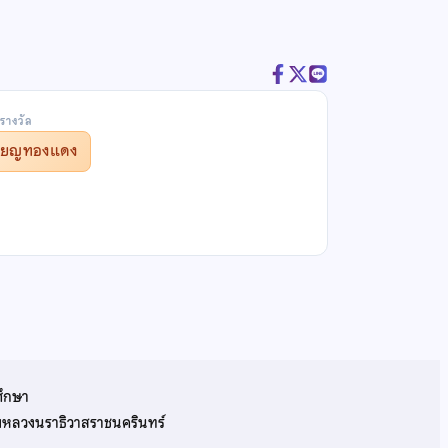
รางวัล
รียญทองแดง
ศึกษา
รมหลวงนราธิวาสราชนครินทร์