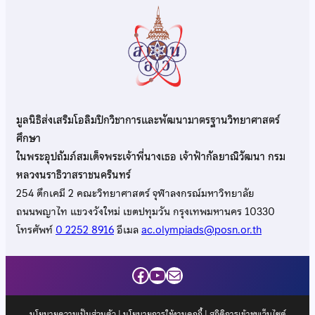
มูลนิธิส่งเสริมโอลิมปิกวิชาการและพัฒนามาตรฐานวิทยาศาสตร์
ศึกษา
ในพระอุปถัมภ์สมเด็จพระเจ้าพี่นางเธอ เจ้าฟ้ากัลยาณิวัฒนา กรม
หลวงนราธิวาสราชนครินทร์
254 ตึกเคมี 2 คณะวิทยาศาสตร์ จุฬาลงกรณ์มหาวิทยาลัย
ถนนพญาไท แขวงวังใหม่ เขตปทุมวัน กรุงเทพมหานคร 10330
โทรศัพท์
0 2252 8916
อีเมล
ac.olympiads@posn.or.th
Facebook
YouTube
Mail
นโยบายความเป็นส่วนตัว
|
นโยบายการใช้งานคุกกี้
| สถิติการเข้าชมเว็บไซต์