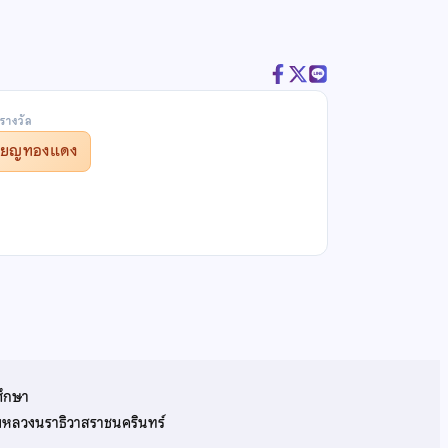
รางวัล
รียญทองแดง
ศึกษา
รมหลวงนราธิวาสราชนครินทร์