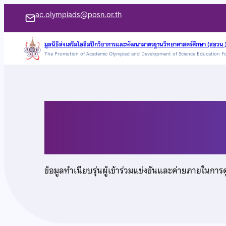
ข้าม
ac.olympiads@posn.or.th
ไป
ยัง
มูลนิธิส่งเสริมโอลิมปิกวิชาการและพัฒนามาตรฐานวิทยาศาสตร์ศึกษา (สอวน.
The Promotion of Academic Olympiad and Development of Science Education F
เนื้อหา
นายสุกฤษฎิ์ ศรีสกุล
ข้อมูลทำเนียบรุ่นผู้เข้าร่วมแข่งขันและค่ายภายในการ