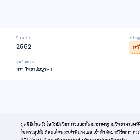
ปี (พ.ศ.)
เหรียญ
2552
เห
ศูนย์ สอวน.
มหาวิทยาลัยบูรพา
มูลนิธิส่งเสริมโอลิมปิกวิชาการและพัฒนามาตรฐานวิทยาศาสตร์
ในพระอุปถัมภ์สมเด็จพระเจ้าพี่นางเธอ เจ้าฟ้ากัลยาณิวัฒนา ก