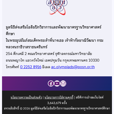
มูลนิธิส่งเสริมโอลิมปิกวิชาการและพัฒนามาตรฐานวิทยาศาสตร์
ศึกษา
ในพระอุปถัมภ์สมเด็จพระเจ้าพี่นางเธอ เจ้าฟ้ากัลยาณิวัฒนา กรม
หลวงนราธิวาสราชนครินทร์
254 ตึกเคมี 2 คณะวิทยาศาสตร์ จุฬาลงกรณ์มหาวิทยาลัย
ถนนพญาไท แขวงวังใหม่ เขตปทุมวัน กรุงเทพมหานคร 10330
โทรศัพท์
0 2252 8916
อีเมล
ac.olympiads@posn.or.th
Facebook
YouTube
Mail
นโยบายความเป็นส่วนตัว
|
นโยบายการใช้งานคุกกี้
| สถิติการเข้าชมเว็บไซต์
3,643,679
ครั้ง
สงวนลิขสิทธิ์ © 2026 มูลนิธิส่งเสริมโอลิมปิกวิชาการและพัฒนามาตรฐานวิทยาศาสตร์ศึกษา