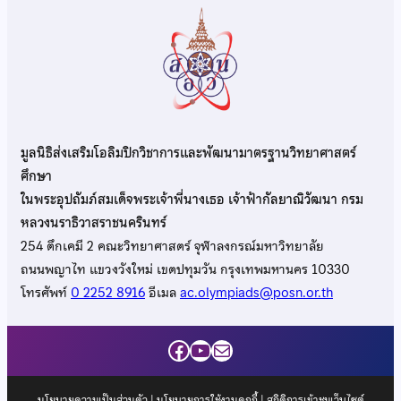
มูลนิธิส่งเสริมโอลิมปิกวิชาการและพัฒนามาตรฐานวิทยาศาสตร์
ศึกษา
ในพระอุปถัมภ์สมเด็จพระเจ้าพี่นางเธอ เจ้าฟ้ากัลยาณิวัฒนา กรม
หลวงนราธิวาสราชนครินทร์
254 ตึกเคมี 2 คณะวิทยาศาสตร์ จุฬาลงกรณ์มหาวิทยาลัย
ถนนพญาไท แขวงวังใหม่ เขตปทุมวัน กรุงเทพมหานคร 10330
โทรศัพท์
0 2252 8916
อีเมล
ac.olympiads@posn.or.th
Facebook
YouTube
Mail
นโยบายความเป็นส่วนตัว
|
นโยบายการใช้งานคุกกี้
| สถิติการเข้าชมเว็บไซต์