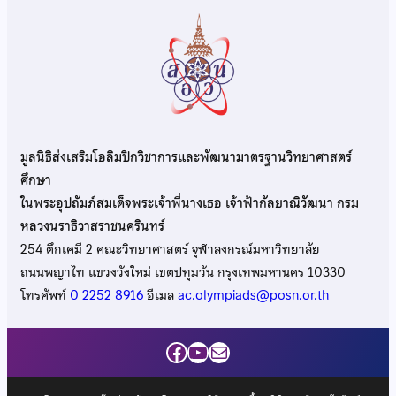
มูลนิธิส่งเสริมโอลิมปิกวิชาการและพัฒนามาตรฐานวิทยาศาสตร์
ศึกษา
ในพระอุปถัมภ์สมเด็จพระเจ้าพี่นางเธอ เจ้าฟ้ากัลยาณิวัฒนา กรม
หลวงนราธิวาสราชนครินทร์
254 ตึกเคมี 2 คณะวิทยาศาสตร์ จุฬาลงกรณ์มหาวิทยาลัย
ถนนพญาไท แขวงวังใหม่ เขตปทุมวัน กรุงเทพมหานคร 10330
โทรศัพท์
0 2252 8916
อีเมล
ac.olympiads@posn.or.th
Facebook
YouTube
Mail