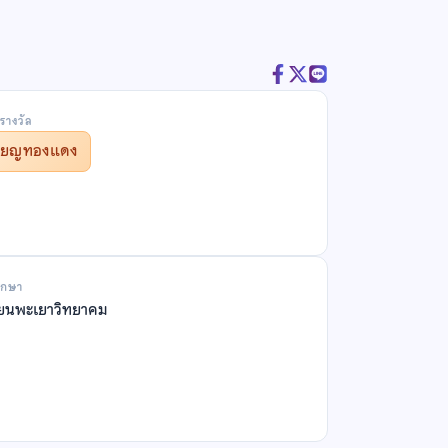
รางวัล
รียญทองแดง
ึกษา
ียนพะเยาวิทยาคม