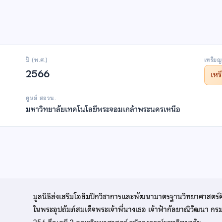
ปี (พ.ศ.)
เหรียญ
2566
เห
ศูนย์ สอวน.
มหาวิทยาลัยเทคโนโลยีพระจอมเกล้าพระนครเหนือ
มูลนิธิส่งเสริมโอลิมปิกวิชาการและพัฒนามาตรฐานวิทยาศาสตร์
ในพระอุปถัมภ์สมเด็จพระเจ้าพี่นางเธอ เจ้าฟ้ากัลยาณิวัฒนา ก