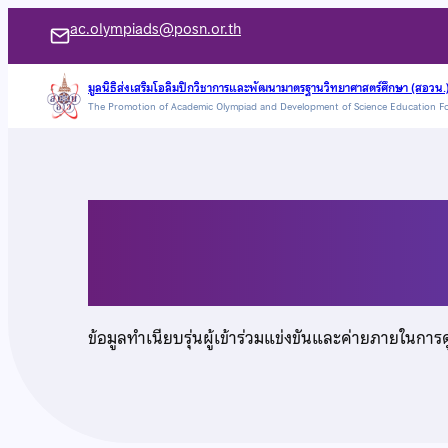
ข้าม
ac.olympiads@posn.or.th
ไป
ยัง
มูลนิธิส่งเสริมโอลิมปิกวิชาการและพัฒนามาตรฐานวิทยาศาสตร์ศึกษา (สอวน.
The Promotion of Academic Olympiad and Development of Science Education F
เนื้อหา
นายสุชิน ชุณศาสตร์
ข้อมูลทำเนียบรุ่นผู้เข้าร่วมแข่งขันและค่ายภายในการ