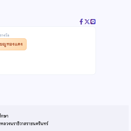
รางวัล
รียญทองแดง
ศึกษา
รมหลวงนราธิวาสราชนครินทร์