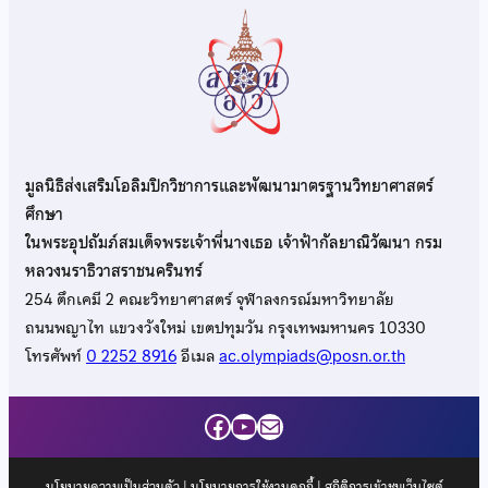
มูลนิธิส่งเสริมโอลิมปิกวิชาการและพัฒนามาตรฐานวิทยาศาสตร์
ศึกษา
ในพระอุปถัมภ์สมเด็จพระเจ้าพี่นางเธอ เจ้าฟ้ากัลยาณิวัฒนา กรม
หลวงนราธิวาสราชนครินทร์
254 ตึกเคมี 2 คณะวิทยาศาสตร์ จุฬาลงกรณ์มหาวิทยาลัย
ถนนพญาไท แขวงวังใหม่ เขตปทุมวัน กรุงเทพมหานคร 10330
โทรศัพท์
0 2252 8916
อีเมล
ac.olympiads@posn.or.th
Facebook
YouTube
Mail
นโยบายความเป็นส่วนตัว
|
นโยบายการใช้งานคุกกี้
| สถิติการเข้าชมเว็บไซต์