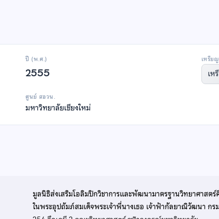
ปี (พ.ศ.)
เหรียญ
2555
เหร
ศูนย์ สอวน.
มหาวิทยาลัยเชียงใหม่
มูลนิธิส่งเสริมโอลิมปิกวิชาการและพัฒนามาตรฐานวิทยาศาสตร์
ในพระอุปถัมภ์สมเด็จพระเจ้าพี่นางเธอ เจ้าฟ้ากัลยาณิวัฒนา ก