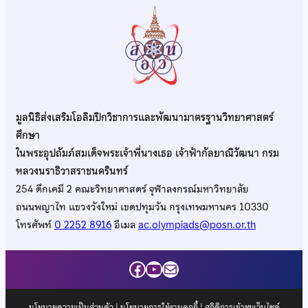
มูลนิธิส่งเสริมโอลิมปิกวิชาการและพัฒนามาตรฐานวิทยาศาสตร์
ศึกษา
ในพระอุปถัมภ์สมเด็จพระเจ้าพี่นางเธอ เจ้าฟ้ากัลยาณิวัฒนา กรม
หลวงนราธิวาสราชนครินทร์
254 ตึกเคมี 2 คณะวิทยาศาสตร์ จุฬาลงกรณ์มหาวิทยาลัย
ถนนพญาไท แขวงวังใหม่ เขตปทุมวัน กรุงเทพมหานคร 10330
โทรศัพท์
0 2252 8916
อีเมล
ac.olympiads@posn.or.th
Facebook
YouTube
Mail
นโยบายความเป็นส่วนตัว
|
นโยบายการใช้งานคุกกี้
| สถิติการเข้าชมเว็บไซต์