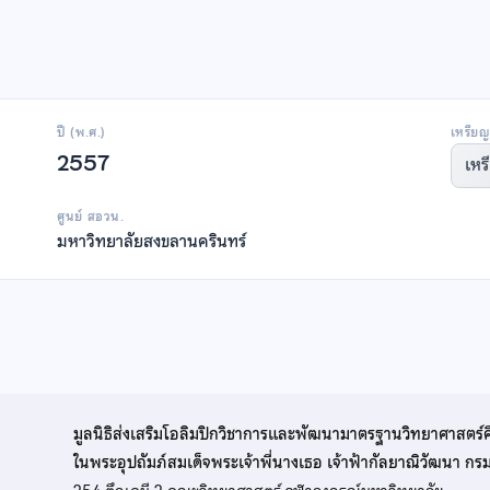
ปี (พ.ศ.)
เหรียญ
2557
เหร
ศูนย์ สอวน.
มหาวิทยาลัยสงขลานครินทร์
มูลนิธิส่งเสริมโอลิมปิกวิชาการและพัฒนามาตรฐานวิทยาศาสตร์
ในพระอุปถัมภ์สมเด็จพระเจ้าพี่นางเธอ เจ้าฟ้ากัลยาณิวัฒนา ก