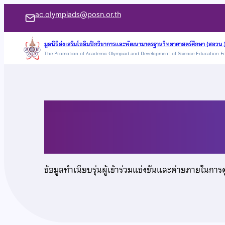
ข้าม
ac.olympiads@posn.or.th
ไป
ยัง
มูลนิธิส่งเสริมโอลิมปิกวิชาการและพัฒนามาตรฐานวิทยาศาสตร์ศึกษา (สอวน.
The Promotion of Academic Olympiad and Development of Science Education F
เนื้อหา
นางสาวศรศุภางค์ คงเ
ข้อมูลทำเนียบรุ่นผู้เข้าร่วมแข่งขันและค่ายภายในการ