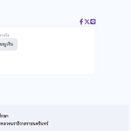
รางวัล
ียญเงิน
ศึกษา
รมหลวงนราธิวาสราชนครินทร์