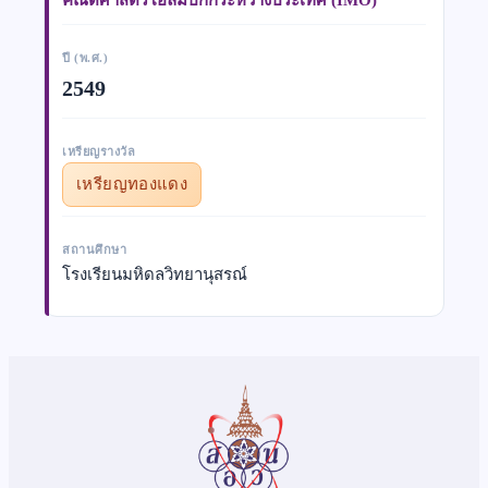
ปี (พ.ศ.)
2549
เหรียญรางวัล
เหรียญทองแดง
สถานศึกษา
โรงเรียนมหิดลวิทยานุสรณ์