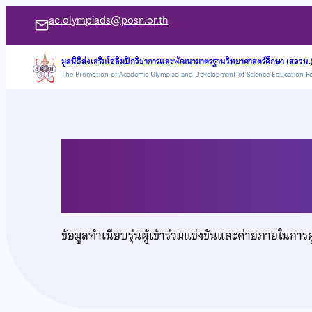
ข้าม
ac.olympiads@posn.or.th
ไป
ยัง
มูลนิธิส่งเสริมโอลิมปิกวิชาการและพัฒนามาตรฐานวิทยาศาสตร์ศึกษา (สอวน.
The Promotion of Academic Olympiad and Development of Science Education F
เนื้อหา
นายสราวุฒิ สิรโฆษิต
ข้อมูลทำเนียบรุ่นผู้เข้าร่วมแข่งขันและค่ายภายในการ