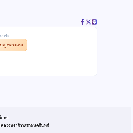
รางวัล
รียญทองแดง
ศึกษา
รมหลวงนราธิวาสราชนครินทร์