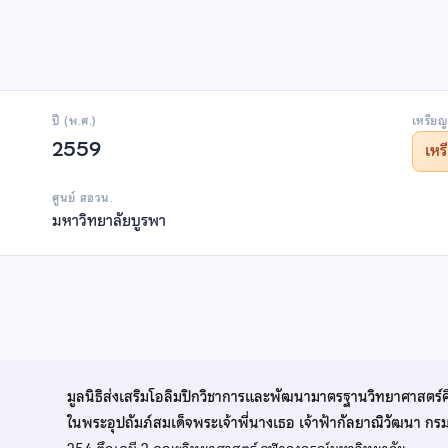
ปี (พ.ศ.)
เหรียญ
2559
เห
ศูนย์ สอวน.
มหาวิทยาลัยบูรพา
มูลนิธิส่งเสริมโอลิมปิกวิชาการและพัฒนามาตรฐานวิทยาศาสตร์
ในพระอุปถัมภ์สมเด็จพระเจ้าพี่นางเธอ เจ้าฟ้ากัลยาณิวัฒนา ก