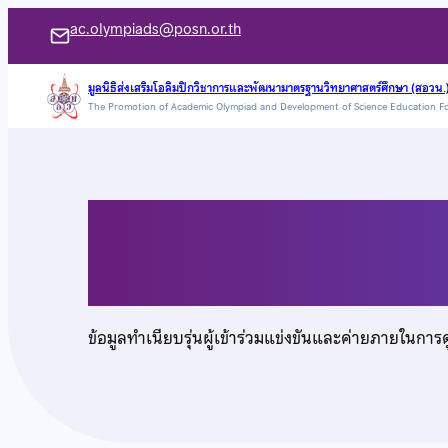
ข้าม
ac.olympiads@posn.or.th
ไป
ยัง
มูลนิธิส่งเสริมโอลิมปิกวิชาการและพัฒนามาตรฐานวิทยาศาสตร์ศึกษา (สอวน.
The Promotion of Academic Olympiad and Development of Science Education F
เนื้อหา
นายสราวุธ สหบรรเทิง
ข้อมูลทำเนียบรุ่นผู้เข้าร่วมแข่งขันและค่ายภายในการ