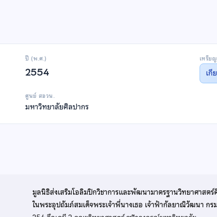
ปี (พ.ศ.)
เหรียญ
2554
เกี
ศูนย์ สอวน.
มหาวิทยาลัยศิลปากร
มูลนิธิส่งเสริมโอลิมปิกวิชาการและพัฒนามาตรฐานวิทยาศาสตร์
ในพระอุปถัมภ์สมเด็จพระเจ้าพี่นางเธอ เจ้าฟ้ากัลยาณิวัฒนา ก