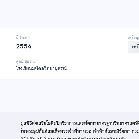
ปี (พ.ศ.)
เหรียญ
2554
เหร
ศูนย์ สอวน.
โรงเรียนมหิดลวิทยานุสรณ์
มูลนิธิส่งเสริมโอลิมปิกวิชาการและพัฒนามาตรฐานวิทยาศาสตร์
ในพระอุปถัมภ์สมเด็จพระเจ้าพี่นางเธอ เจ้าฟ้ากัลยาณิวัฒนา ก