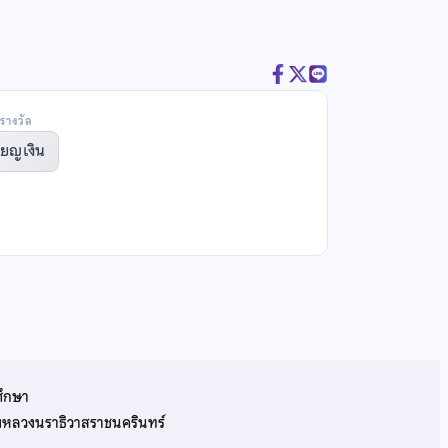
รางวัล
ียญเงิน
ศึกษา
รมหลวงนราธิวาสราชนครินทร์