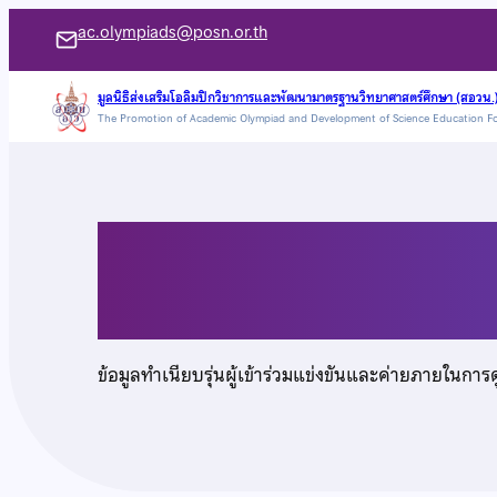
ข้าม
ac.olympiads@posn.or.th
ไป
ยัง
มูลนิธิส่งเสริมโอลิมปิกวิชาการและพัฒนามาตรฐานวิทยาศาสตร์ศึกษา (สอวน.
The Promotion of Academic Olympiad and Development of Science Education F
เนื้อหา
นายศรัณยู ภูษิต
ข้อมูลทำเนียบรุ่นผู้เข้าร่วมแข่งขันและค่ายภายในการ