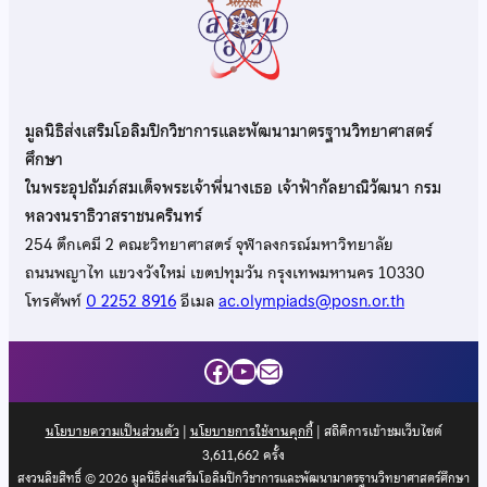
มูลนิธิส่งเสริมโอลิมปิกวิชาการและพัฒนามาตรฐานวิทยาศาสตร์
ศึกษา
ในพระอุปถัมภ์สมเด็จพระเจ้าพี่นางเธอ เจ้าฟ้ากัลยาณิวัฒนา กรม
หลวงนราธิวาสราชนครินทร์
254 ตึกเคมี 2 คณะวิทยาศาสตร์ จุฬาลงกรณ์มหาวิทยาลัย
ถนนพญาไท แขวงวังใหม่ เขตปทุมวัน กรุงเทพมหานคร 10330
โทรศัพท์
0 2252 8916
อีเมล
ac.olympiads@posn.or.th
Facebook
YouTube
Mail
นโยบายความเป็นส่วนตัว
|
นโยบายการใช้งานคุกกี้
| สถิติการเข้าชมเว็บไซต์
3,611,662
ครั้ง
สงวนลิขสิทธิ์ © 2026 มูลนิธิส่งเสริมโอลิมปิกวิชาการและพัฒนามาตรฐานวิทยาศาสตร์ศึกษา