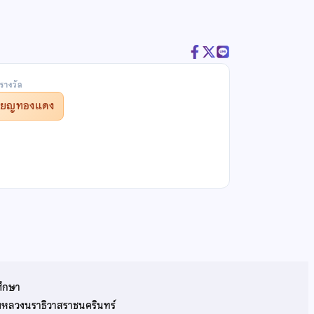
รางวัล
รียญทองแดง
ศึกษา
รมหลวงนราธิวาสราชนครินทร์