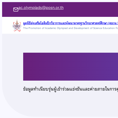
ข้าม
ac.olympiads@posn.or.th
ไป
ยัง
มูลนิธิส่งเสริมโอลิมปิกวิชาการและพัฒนามาตรฐานวิทยาศาสตร์ศึกษา (สอวน.
The Promotion of Academic Olympiad and Development of Science Education F
เนื้อหา
นายส่งศักดิ์ ริยะป่า
ข้อมูลทำเนียบรุ่นผู้เข้าร่วมแข่งขันและค่ายภายในการ