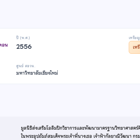
ปี (พ.ศ.)
เหรียญ
าตอน
2556
เห
ศูนย์ สอวน.
มหาวิทยาลัยเชียงใหม่
มูลนิธิส่งเสริมโอลิมปิกวิชาการและพัฒนามาตรฐานวิทยาศาสตร์
ในพระอุปถัมภ์สมเด็จพระเจ้าพี่นางเธอ เจ้าฟ้ากัลยาณิวัฒนา ก