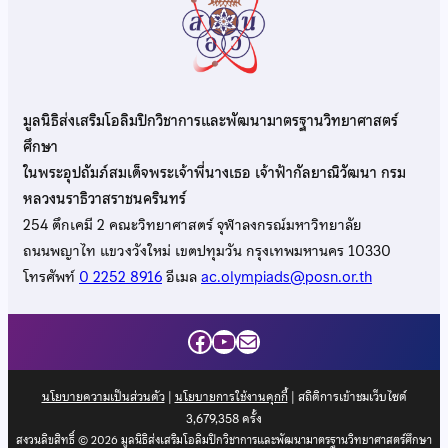
มูลนิธิส่งเสริมโอลิมปิกวิชาการและพัฒนามาตรฐานวิทยาศาสตร์
ศึกษา
ในพระอุปถัมภ์สมเด็จพระเจ้าพี่นางเธอ เจ้าฟ้ากัลยาณิวัฒนา กรม
หลวงนราธิวาสราชนครินทร์
254 ตึกเคมี 2 คณะวิทยาศาสตร์ จุฬาลงกรณ์มหาวิทยาลัย
ถนนพญาไท แขวงวังใหม่ เขตปทุมวัน กรุงเทพมหานคร 10330
โทรศัพท์
0 2252 8916
อีเมล
ac.olympiads@posn.or.th
Facebook
YouTube
Mail
นโยบายความเป็นส่วนตัว
|
นโยบายการใช้งานคุกกี้
| สถิติการเข้าชมเว็บไซต์
3,679,358
ครั้ง
สงวนลิขสิทธิ์ © 2026 มูลนิธิส่งเสริมโอลิมปิกวิชาการและพัฒนามาตรฐานวิทยาศาสตร์ศึกษา