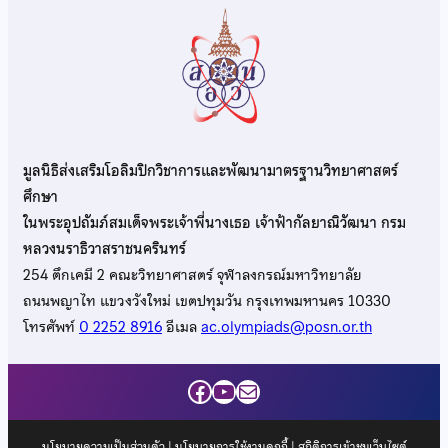
มูลนิธิส่งเสริมโอลิมปิกวิชาการและพัฒนามาตรฐานวิทยาศาสตร์
ศึกษา
ในพระอุปถัมภ์สมเด็จพระเจ้าพี่นางเธอ เจ้าฟ้ากัลยาณิวัฒนา กรม
หลวงนราธิวาสราชนครินทร์
254 ตึกเคมี 2 คณะวิทยาศาสตร์ จุฬาลงกรณ์มหาวิทยาลัย
ถนนพญาไท แขวงวังใหม่ เขตปทุมวัน กรุงเทพมหานคร 10330
โทรศัพท์
0 2252 8916
อีเมล
ac.olympiads@posn.or.th
Facebook
YouTube
Mail
นโยบายความเป็นส่วนตัว
|
นโยบายการใช้งานคุกกี้
| สถิติการเข้าชมเว็บไซต์