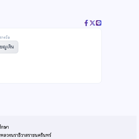
รางวัล
ียญเงิน
ศึกษา
รมหลวงนราธิวาสราชนครินทร์