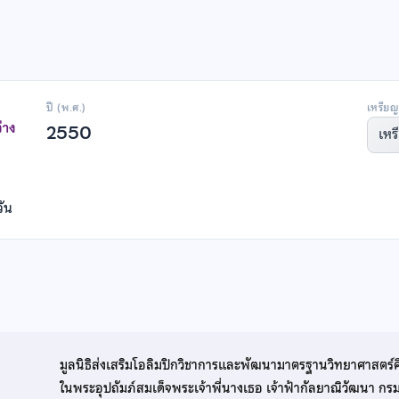
ปี (พ.ศ.)
เหรียญ
่าง
2550
เหร
วัน
มูลนิธิส่งเสริมโอลิมปิกวิชาการและพัฒนามาตรฐานวิทยาศาสตร์
ในพระอุปถัมภ์สมเด็จพระเจ้าพี่นางเธอ เจ้าฟ้ากัลยาณิวัฒนา ก