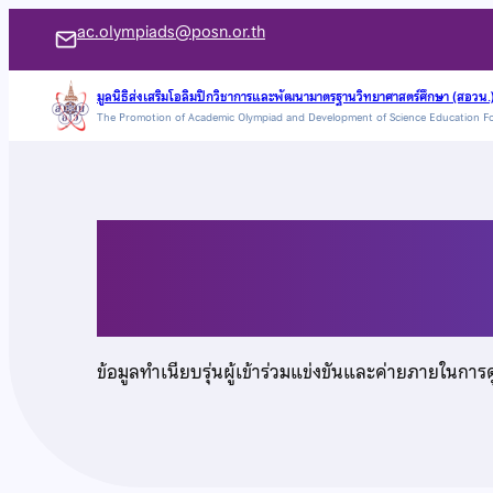
ข้าม
ac.olympiads@posn.or.th
ไป
ยัง
มูลนิธิส่งเสริมโอลิมปิกวิชาการและพัฒนามาตรฐานวิทยาศาสตร์ศึกษา (สอวน.
The Promotion of Academic Olympiad and Development of Science Education F
เนื้อหา
นางสาวสิรีธร องค์พิพ
ข้อมูลทำเนียบรุ่นผู้เข้าร่วมแข่งขันและค่ายภายในการ