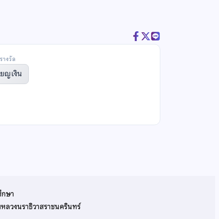
รางวัล
ียญเงิน
ศึกษา
รมหลวงนราธิวาสราชนครินทร์