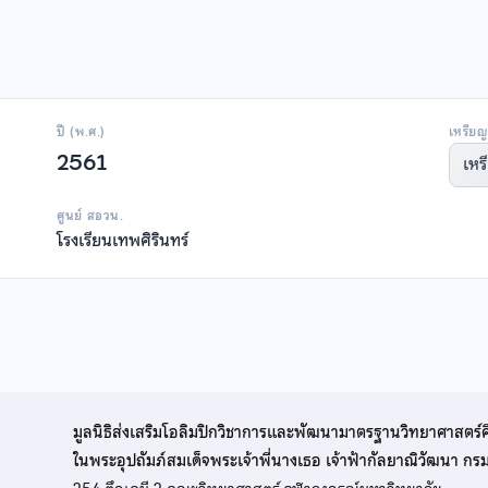
ปี (พ.ศ.)
เหรียญ
2561
เหร
ศูนย์ สอวน.
โรงเรียนเทพศิรินทร์
มูลนิธิส่งเสริมโอลิมปิกวิชาการและพัฒนามาตรฐานวิทยาศาสตร์
ในพระอุปถัมภ์สมเด็จพระเจ้าพี่นางเธอ เจ้าฟ้ากัลยาณิวัฒนา ก