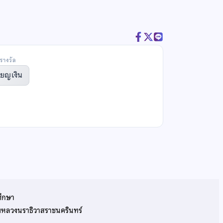
รางวัล
ียญเงิน
ศึกษา
รมหลวงนราธิวาสราชนครินทร์