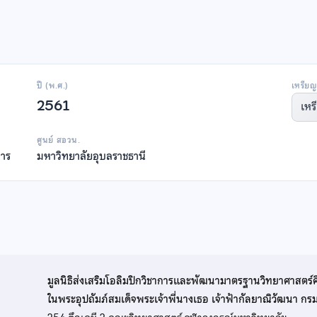
ปี (พ.ศ.)
เหรียญ
2561
เหร
ศูนย์ สอวน.
หาร
มหาวิทยาลัยอุบลราชธานี
มูลนิธิส่งเสริมโอลิมปิกวิชาการและพัฒนามาตรฐานวิทยาศาสตร์
ในพระอุปถัมภ์สมเด็จพระเจ้าพี่นางเธอ เจ้าฟ้ากัลยาณิวัฒนา ก