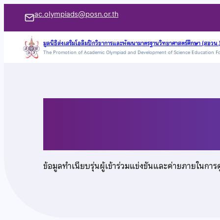
ข้าม
ac.olympiads@posn.or.th
ไป
ยัง
มูลนิธิส่งเสริมโอลิมปิกวิชาการและพัฒนามาตรฐานวิทยาศาสตร์ศึกษา (สอวน.
The Promotion of Academic Olympiad and Development of Science Education F
เนื้อหา
นายศิริ เต็งไตรรัตน์
ข้อมูลทำเนียบรุ่นผู้เข้าร่วมแข่งขันและค่ายภายในการ