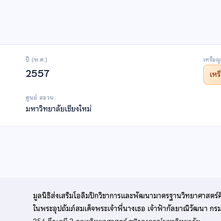
ปี (พ.ศ.)
เหรียญ
2557
เห
ศูนย์ สอวน.
มหาวิทยาลัยเชียงใหม่
มูลนิธิส่งเสริมโอลิมปิกวิชาการและพัฒนามาตรฐานวิทยาศาสตร์
ในพระอุปถัมภ์สมเด็จพระเจ้าพี่นางเธอ เจ้าฟ้ากัลยาณิวัฒนา ก