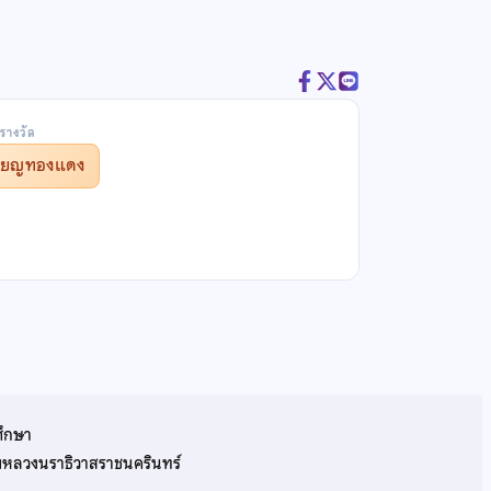
รางวัล
รียญทองแดง
ศึกษา
รมหลวงนราธิวาสราชนครินทร์