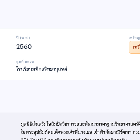
ปี (พ.ศ.)
เหรียญ
2560
เห
ศูนย์ สอวน.
โรงเรียนมหิดลวิทยานุสรณ์
มูลนิธิส่งเสริมโอลิมปิกวิชาการและพัฒนามาตรฐานวิทยาศาสตร์
ในพระอุปถัมภ์สมเด็จพระเจ้าพี่นางเธอ เจ้าฟ้ากัลยาณิวัฒนา ก