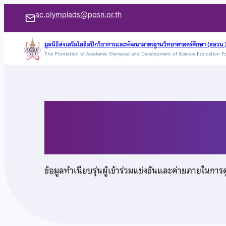
ข้าม
ac.olympiads@posn.or.th
ไป
ยัง
มูลนิธิส่งเสริมโอลิมปิกวิชาการและพัฒนามาตรฐานวิทยาศาสตร์ศึกษา (สอวน.
The Promotion of Academic Olympiad and Development of Science Education F
เนื้อหา
นายศิวกร เสียงเล็ก
ข้อมูลทำเนียบรุ่นผู้เข้าร่วมแข่งขันและค่ายภายในการ