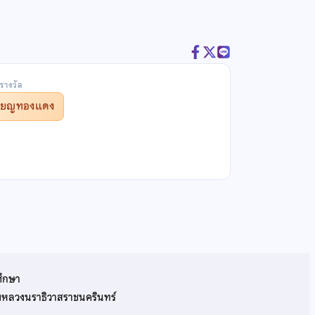
รางวัล
รียญทองแดง
ศึกษา
รมหลวงนราธิวาสราชนครินทร์