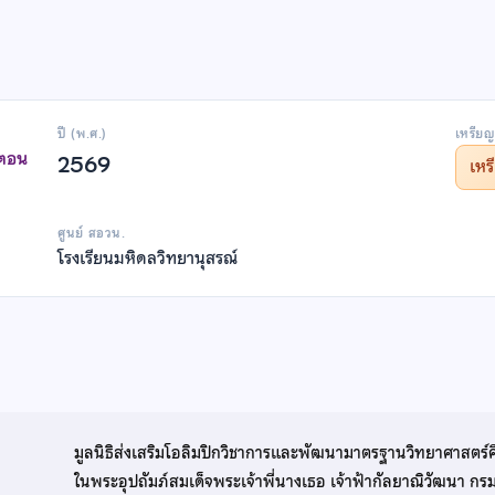
ปี (พ.ศ.)
เหรียญ
าตอน
2569
เห
ศูนย์ สอวน.
โรงเรียนมหิดลวิทยานุสรณ์
มูลนิธิส่งเสริมโอลิมปิกวิชาการและพัฒนามาตรฐานวิทยาศาสตร์
ในพระอุปถัมภ์สมเด็จพระเจ้าพี่นางเธอ เจ้าฟ้ากัลยาณิวัฒนา ก