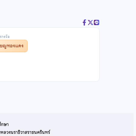
รางวัล
รียญทองแดง
ศึกษา
รมหลวงนราธิวาสราชนครินทร์