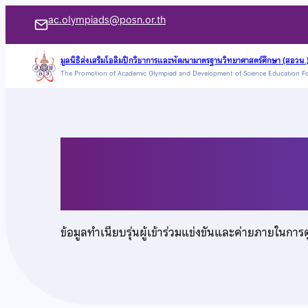
ข้าม
ac.olympiads@posn.or.th
ไป
ยัง
มูลนิธิส่งเสริมโอลิมปิกวิชาการและพัฒนามาตรฐานวิทยาศาสตร์ศึกษา (สอวน.
The Promotion of Academic Olympiad and Development of Science Education F
เนื้อหา
นายศิลปะ ชัยบุรัมย์
ข้อมูลทำเนียบรุ่นผู้เข้าร่วมแข่งขันและค่ายภายในการ