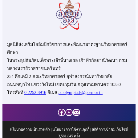
มูลนิธิส่งเสริมโอลิมปิกวิชาการและพัฒนามาตรฐานวิทยาศาสตร์
ศึกษา
ในพระอุปถัมภ์สมเด็จพระเจ้าพี่นางเธอ เจ้าฟ้ากัลยาณิวัฒนา กรม
หลวงนราธิวาสราชนครินทร์
254 ตึกเคมี 2 คณะวิทยาศาสตร์ จุฬาลงกรณ์มหาวิทยาลัย
ถนนพญาไท แขวงวังใหม่ เขตปทุมวัน กรุงเทพมหานคร 10330
โทรศัพท์
0 2252 8916
อีเมล
ac.olympiads@posn.or.th
Facebook
YouTube
Mail
นโยบายความเป็นส่วนตัว
|
นโยบายการใช้งานคุกกี้
| สถิติการเข้าชมเว็บไซต์
3,581,845
ครั้ง