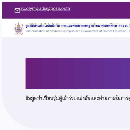
ข้าม
ac.olympiads@posn.or.th
ไป
ยัง
มูลนิธิส่งเสริมโอลิมปิกวิชาการและพัฒนามาตรฐานวิทยาศาสตร์ศึกษา (สอวน.
The Promotion of Academic Olympiad and Development of Science Education F
เนื้อหา
นายสาริน อุดมผลชัยเ
ข้อมูลทำเนียบรุ่นผู้เข้าร่วมแข่งขันและค่ายภายในการ