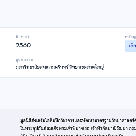
ปี (พ.ศ.)
เหรียญ
2560
เกี
ศูนย์ สอวน.
มหาวิทยาลัยสงขลานครินทร์ วิทยาเขตหาดใหญ่
มูลนิธิส่งเสริมโอลิมปิกวิชาการและพัฒนามาตรฐานวิทยาศาสตร์
ในพระอุปถัมภ์สมเด็จพระเจ้าพี่นางเธอ เจ้าฟ้ากัลยาณิวัฒนา ก