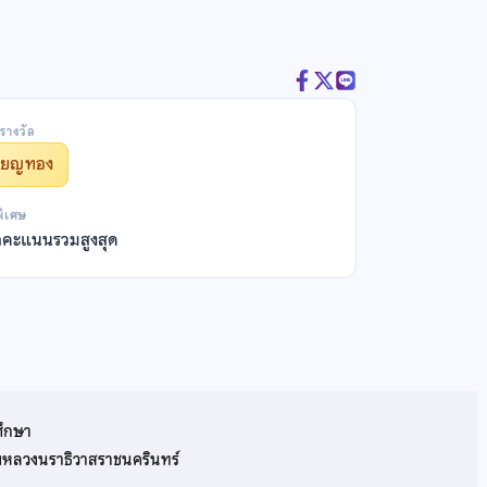
รางวัล
รียญทอง
พิเศษ
ลคะแนนรวมสูงสุด
ศึกษา
รมหลวงนราธิวาสราชนครินทร์