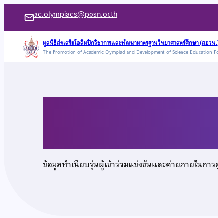
ข้าม
ac.olympiads@posn.or.th
ไป
ยัง
มูลนิธิส่งเสริมโอลิมปิกวิชาการและพัฒนามาตรฐานวิทยาศาสตร์ศึกษา (สอวน.
The Promotion of Academic Olympiad and Development of Science Education F
เนื้อหา
นายสาริน อัชวรานนท์
ข้อมูลทำเนียบรุ่นผู้เข้าร่วมแข่งขันและค่ายภายในการ