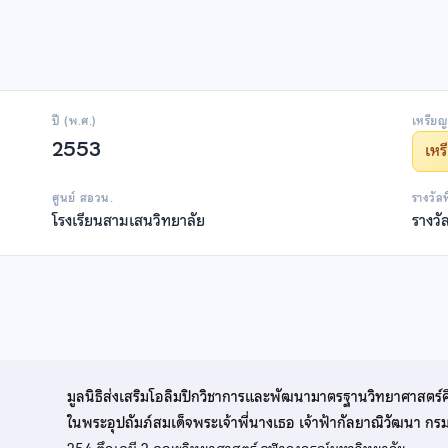
ปี (พ.ศ.)
เหรียญ
2553
เห
ศูนย์ สอวน.
รางวัล
โรงเรียนสามเสนวิทยาลัย
รางวั
มูลนิธิส่งเสริมโอลิมปิกวิชาการและพัฒนามาตรฐานวิทยาศาสตร์
ในพระอุปถัมภ์สมเด็จพระเจ้าพี่นางเธอ เจ้าฟ้ากัลยาณิวัฒนา ก