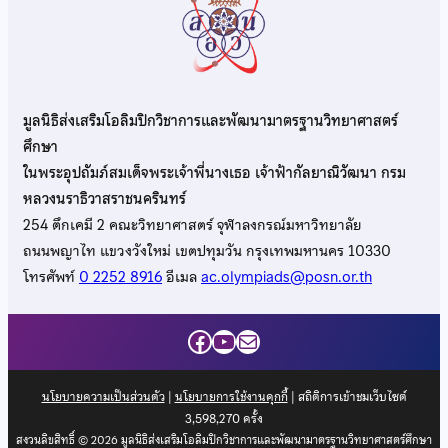
มูลนิธิส่งเสริมโอลิมปิกวิชาการและพัฒนามาตรฐานวิทยาศาสตร์
ศึกษา
ในพระอุปถัมภ์สมเด็จพระเจ้าพี่นางเธอ เจ้าฟ้ากัลยาณิวัฒนา กรม
หลวงนราธิวาสราชนครินทร์
254 ตึกเคมี 2 คณะวิทยาศาสตร์ จุฬาลงกรณ์มหาวิทยาลัย
ถนนพญาไท แขวงวังใหม่ เขตปทุมวัน กรุงเทพมหานคร 10330
โทรศัพท์
0 2252 8916
อีเมล
ac.olympiads@posn.or.th
Facebook
YouTube
Mail
นโยบายความเป็นส่วนตัว
|
นโยบายการใช้งานคุกกี้
| สถิติการเข้าชมเว็บไซต์
3,598,270
ครั้ง
สงวนลิขสิทธิ์ © 2026 มูลนิธิส่งเสริมโอลิมปิกวิชาการและพัฒนามาตรฐานวิทยาศาสตร์ศึกษา