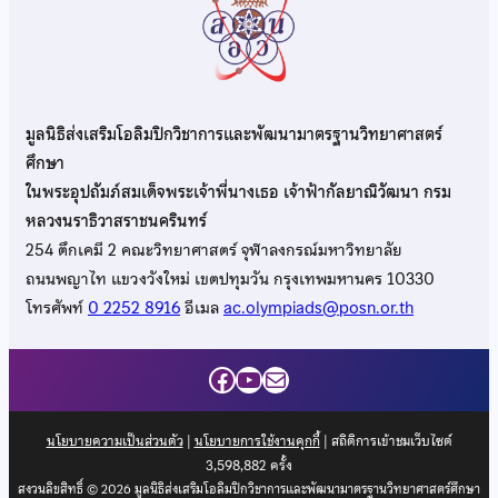
มูลนิธิส่งเสริมโอลิมปิกวิชาการและพัฒนามาตรฐานวิทยาศาสตร์
ศึกษา
ในพระอุปถัมภ์สมเด็จพระเจ้าพี่นางเธอ เจ้าฟ้ากัลยาณิวัฒนา กรม
หลวงนราธิวาสราชนครินทร์
254 ตึกเคมี 2 คณะวิทยาศาสตร์ จุฬาลงกรณ์มหาวิทยาลัย
ถนนพญาไท แขวงวังใหม่ เขตปทุมวัน กรุงเทพมหานคร 10330
โทรศัพท์
0 2252 8916
อีเมล
ac.olympiads@posn.or.th
Facebook
YouTube
Mail
นโยบายความเป็นส่วนตัว
|
นโยบายการใช้งานคุกกี้
| สถิติการเข้าชมเว็บไซต์
3,598,882
ครั้ง
สงวนลิขสิทธิ์ © 2026 มูลนิธิส่งเสริมโอลิมปิกวิชาการและพัฒนามาตรฐานวิทยาศาสตร์ศึกษา