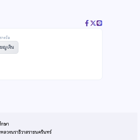
รางวัล
ียญเงิน
ศึกษา
รมหลวงนราธิวาสราชนครินทร์