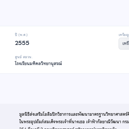
ปี (พ.ศ.)
เหรียญ
2555
เหร
ศูนย์ สอวน.
โรงเรียนมหิดลวิทยานุสรณ์
มูลนิธิส่งเสริมโอลิมปิกวิชาการและพัฒนามาตรฐานวิทยาศาสตร์
ในพระอุปถัมภ์สมเด็จพระเจ้าพี่นางเธอ เจ้าฟ้ากัลยาณิวัฒนา ก