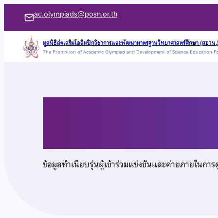
ข้าม
ac.olympiads@posn.or.th
ไป
ยัง
มูลนิธิส่งเสริมโอลิมปิกวิชาการและพัฒนามาตรฐานวิทยาศาสตร์ศึกษา (สอวน.
The Promotion of Academic Olympiad and Development of Science Education F
เนื้อหา
นายรวินทร์ นาคาดิเรก
ข้อมูลทำเนียบรุ่นผู้เข้าร่วมแข่งขันและค่ายภายในการ