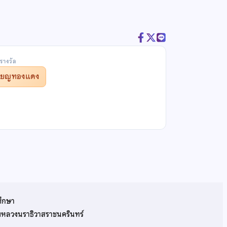
รางวัล
รียญทองแดง
ศึกษา
รมหลวงนราธิวาสราชนครินทร์