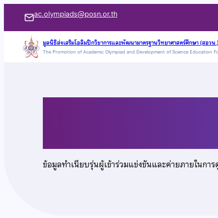
ข้าม
ac.olympiads@posn.or.th
ไป
ยัง
มูลนิธิส่งเสริมโอลิมปิกวิชาการและพัฒนามาตรฐานวิทยาศาสตร์ศึกษา (สอวน.
The Promotion of Academic Olympiad and Development of Science Education F
เนื้อหา
นายรุ่งโรจน์ ถวิลวิศาล
ข้อมูลทำเนียบรุ่นผู้เข้าร่วมแข่งขันและค่ายภายในการ