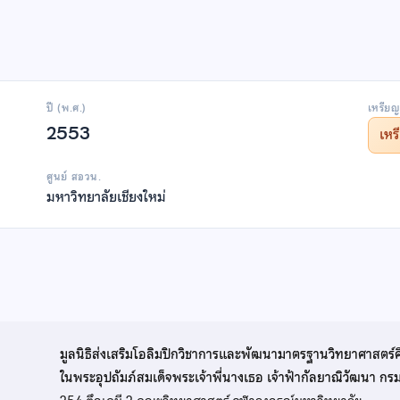
ปี (พ.ศ.)
เหรียญ
2553
เห
ศูนย์ สอวน.
มหาวิทยาลัยเชียงใหม่
มูลนิธิส่งเสริมโอลิมปิกวิชาการและพัฒนามาตรฐานวิทยาศาสตร์
ในพระอุปถัมภ์สมเด็จพระเจ้าพี่นางเธอ เจ้าฟ้ากัลยาณิวัฒนา ก