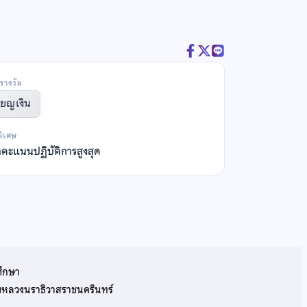
รางวัล
ียญเงิน
พิเศษ
ลคะแนนปฏิบัติการสูงสุด
ศึกษา
รมหลวงนราธิวาสราชนครินทร์