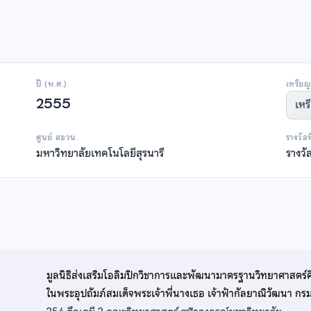
ปี (พ.ศ.)
เหรียญ
2555
เหร
ศูนย์ สอวน.
รางวัล
มหาวิทยาลัยเทคโนโลยีสุรนารี
รางวั
มูลนิธิส่งเสริมโอลิมปิกวิชาการและพัฒนามาตรฐานวิทยาศาสตร์
ในพระอุปถัมภ์สมเด็จพระเจ้าพี่นางเธอ เจ้าฟ้ากัลยาณิวัฒนา ก