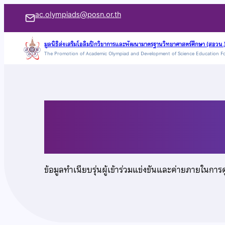
ข้าม
ac.olympiads@posn.or.th
ไป
ยัง
มูลนิธิส่งเสริมโอลิมปิกวิชาการและพัฒนามาตรฐานวิทยาศาสตร์ศึกษา (สอวน.
The Promotion of Academic Olympiad and Development of Science Education F
เนื้อหา
นายอรรถพล ไชยนา
ข้อมูลทำเนียบรุ่นผู้เข้าร่วมแข่งขันและค่ายภายในการ