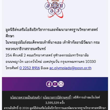
มูลนิธิส่งเสริมโอลิมปิกวิชาการและพัฒนามาตรฐานวิทยาศาสตร์
ศึกษา
ในพระอุปถัมภ์สมเด็จพระเจ้าพี่นางเธอ เจ้าฟ้ากัลยาณิวัฒนา กรม
หลวงนราธิวาสราชนครินทร์
254 ตึกเคมี 2 คณะวิทยาศาสตร์ จุฬาลงกรณ์มหาวิทยาลัย
ถนนพญาไท แขวงวังใหม่ เขตปทุมวัน กรุงเทพมหานคร 10330
โทรศัพท์
0 2252 8916
อีเมล
ac.olympiads@posn.or.th
Facebook
YouTube
Mail
นโยบายความเป็นส่วนตัว
|
นโยบายการใช้งานคุกกี้
| สถิติการเข้าชมเว็บไซต์
3,595,539
ครั้ง
สงวนลิขสิทธิ์ © 2026 มูลนิธิส่งเสริมโอลิมปิกวิชาการและพัฒนามาตรฐานวิทยาศาสตร์ศึกษา