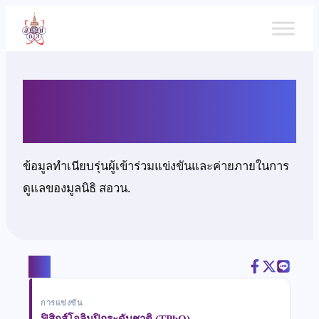
ข้าม
ไป
ยัง
เนื้อหา
นายรณชัย จิระพงษ์พันธ์
ข้อมูลทำเนียบรุ่นผู้เข้าร่วมแข่งขันและค่ายภายในการ
ดูแลของมูลนิธิ สอวน.
แชร์
การแข่งขัน
ฟิสิกส์โอลิมปิกระดับชาติ (TPhO)