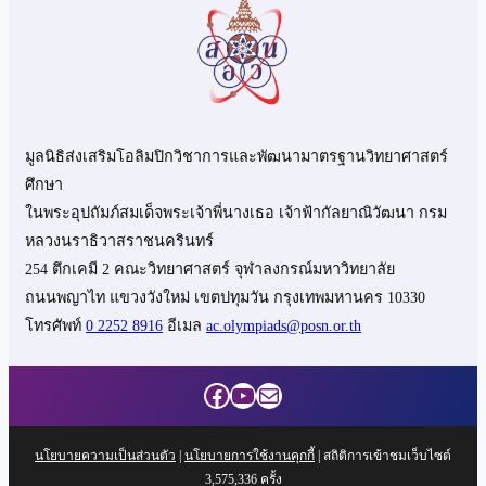
มูลนิธิส่งเสริมโอลิมปิกวิชาการและพัฒนามาตรฐานวิทยาศาสตร์
ศึกษา
ในพระอุปถัมภ์สมเด็จพระเจ้าพี่นางเธอ เจ้าฟ้ากัลยาณิวัฒนา กรม
หลวงนราธิวาสราชนครินทร์
254 ตึกเคมี 2 คณะวิทยาศาสตร์ จุฬาลงกรณ์มหาวิทยาลัย
ถนนพญาไท แขวงวังใหม่ เขตปทุมวัน กรุงเทพมหานคร 10330
โทรศัพท์
0 2252 8916
อีเมล
ac.olympiads@posn.or.th
Facebook
YouTube
Mail
นโยบายความเป็นส่วนตัว
|
นโยบายการใช้งานคุกกี้
| สถิติการเข้าชมเว็บไซต์
3,575,336
ครั้ง