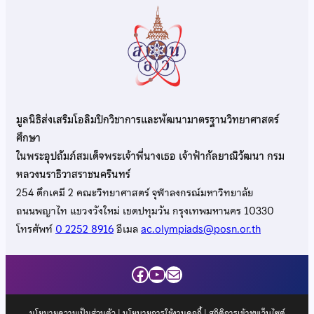
มูลนิธิส่งเสริมโอลิมปิกวิชาการและพัฒนามาตรฐานวิทยาศาสตร์
ศึกษา
ในพระอุปถัมภ์สมเด็จพระเจ้าพี่นางเธอ เจ้าฟ้ากัลยาณิวัฒนา กรม
หลวงนราธิวาสราชนครินทร์
254 ตึกเคมี 2 คณะวิทยาศาสตร์ จุฬาลงกรณ์มหาวิทยาลัย
ถนนพญาไท แขวงวังใหม่ เขตปทุมวัน กรุงเทพมหานคร 10330
โทรศัพท์
0 2252 8916
อีเมล
ac.olympiads@posn.or.th
Facebook
YouTube
Mail
นโยบายความเป็นส่วนตัว
|
นโยบายการใช้งานคุกกี้
| สถิติการเข้าชมเว็บไซต์