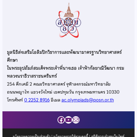
มูลนิธิส่งเสริมโอลิมปิกวิชาการและพัฒนามาตรฐานวิทยาศาสตร์
ศึกษา
ในพระอุปถัมภ์สมเด็จพระเจ้าพี่นางเธอ เจ้าฟ้ากัลยาณิวัฒนา กรม
หลวงนราธิวาสราชนครินทร์
254 ตึกเคมี 2 คณะวิทยาศาสตร์ จุฬาลงกรณ์มหาวิทยาลัย
ถนนพญาไท แขวงวังใหม่ เขตปทุมวัน กรุงเทพมหานคร 10330
โทรศัพท์
0 2252 8916
อีเมล
ac.olympiads@posn.or.th
Facebook
YouTube
Mail
นโยบายความเป็นส่วนตัว
|
นโยบายการใช้งานคุกกี้
| สถิติการเข้าชมเว็บไซต์